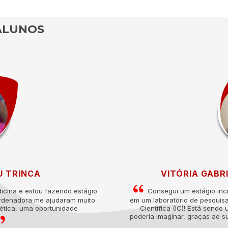
ALUNOS
U TRINCA
VITÓRIA GABR
icina e estou fazendo estágio
Consegui um estágio incrí
ordenadora me ajudaram muito
em um laboratório de pesquis
tética, uma oportunidade
Científica (IC)! Está send
poderia imaginar, graças ao s