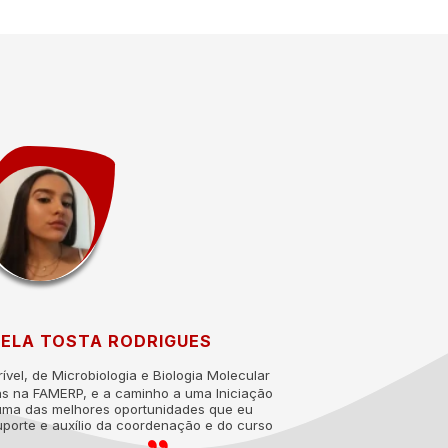
IELA TOSTA RODRIGUES
vel, de Microbiologia e Biologia Molecular
A Unirp é um
as na FAMERP, e a caminho a uma Iniciação
todos os materia
o uma das melhores oportunidades que eu
coordenação do c
uporte e auxílio da coordenação e do curso
para estágios e