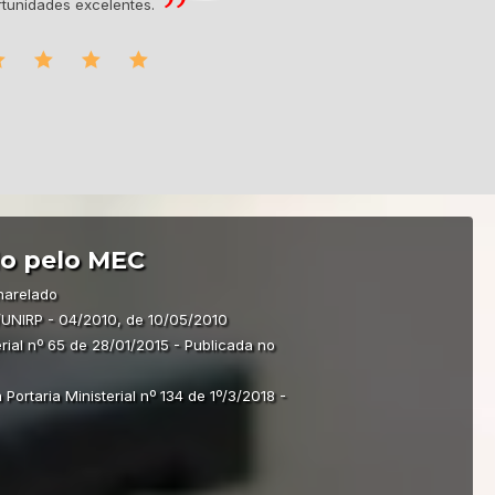
rtunidades excelentes.
Base. Eu co
o pelo MEC
harelado
UNIRP - 04/2010, de 10/05/2010
rial nº 65 de 28/01/2015 - Publicada no
rtaria Ministerial nº 134 de 1º/3/2018 -