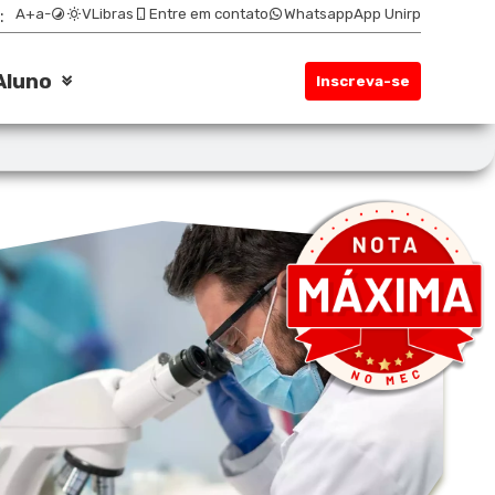
:
A+
a-
VLibras
Entre em contato
Whatsapp
App Unirp
Aluno
Inscreva-se