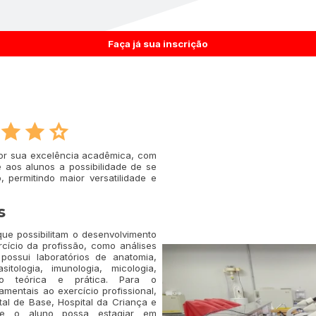
Faça já sua inscrição
por sua excelência acadêmica, com
 aos alunos a possibilidade de se
 permitindo maior versatilidade e
s
que possibilitam o desenvolvimento
rcício da profissão, como análises
 possui laboratórios de anatomia,
sitologia, imunologia, micologia,
ão teórica e prática. Para o
mentais ao exercício profissional,
al de Base, Hospital da Criança e
que o aluno possa estagiar em